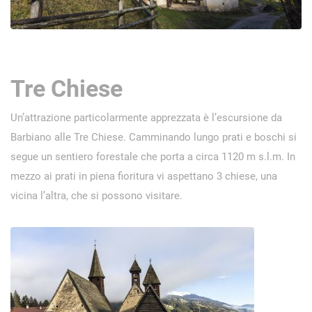
Tre Chiese
Un’attrazione particolarmente apprezzata è l’escursione da
Barbiano alle Tre Chiese. Camminando lungo prati e boschi si
segue un sentiero forestale che porta a circa 1120 m s.l.m. In
mezzo ai prati in piena fioritura vi aspettano 3 chiese, una
vicina l’altra, che si possono visitare.